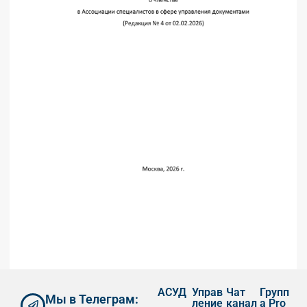
АСУД
Управ
Чат
Групп
Мы в Телеграм:
ление
канал
а Pro