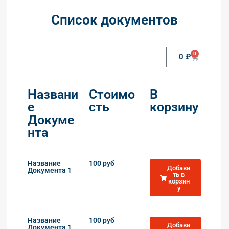
Список документов
0
0
₽
Названи
Стоимо
В
е
сть
корзину
Докуме
нта
Название
100 руб
Добави
Документа 1
ть в
корзин
у
Название
100 руб
Добави
Документа 1